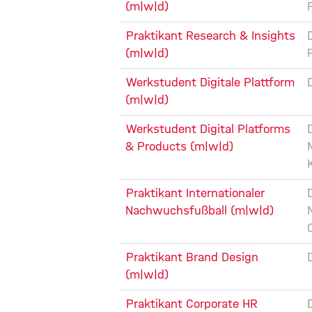
(m|w|d)
Praktikant Research & Insights
(m|w|d)
Werkstudent Digitale Plattform
(m|w|d)
Werkstudent Digital Platforms
& Products (m|w|d)
Praktikant Internationaler
Nachwuchsfußball (m|w|d)
Praktikant Brand Design
(m|w|d)
Praktikant Corporate HR