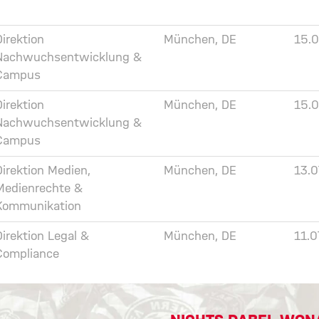
Direktion
München, DE
15.
Nachwuchsentwicklung &
Campus
Direktion
München, DE
15.
Nachwuchsentwicklung &
Campus
Direktion Medien,
München, DE
13.
Medienrechte &
Kommunikation
Direktion Legal &
München, DE
11.0
Compliance