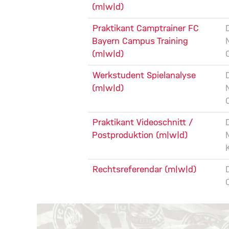
(m|w|d)
Praktikant Camptrainer FC
Bayern Campus Training
(m|w|d)
Werkstudent Spielanalyse
(m|w|d)
Praktikant Videoschnitt /
Postproduktion (m|w|d)
Rechtsreferendar (m|w|d)