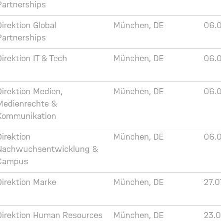
Partnerships
Direktion Global
München, DE
06.
Partnerships
Direktion IT & Tech
München, DE
06.
Direktion Medien,
München, DE
06.
Medienrechte &
Kommunikation
Direktion
München, DE
06.
Nachwuchsentwicklung &
Campus
Direktion Marke
München, DE
27.0
Direktion Human Resources
München, DE
23.