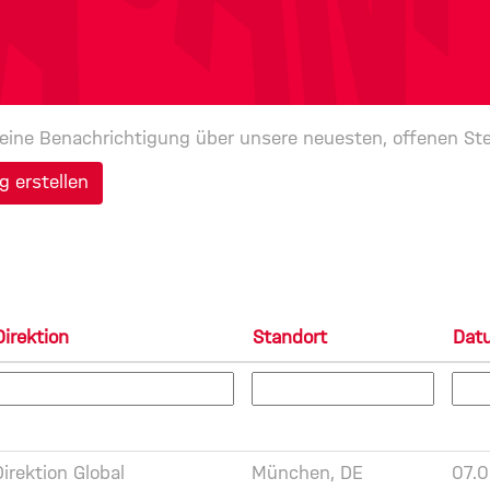
 eine Benachrichtigung über unsere neuesten, offenen Ste
 erstellen
Direktion
Standort
Da
Direktion Global
München, DE
07.