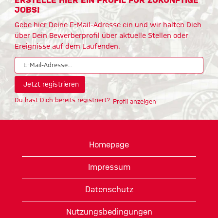
ERSTELLE HIER EIN PROFIL FÜR ZUKÜNFTIGE
JOBS!
Gebe hier Deine E-Mail-Adresse ein und wir halten Dich
über Dein Bewerberprofil über aktuelle Stellen oder
Ereignisse auf dem Laufenden.
Du hast Dich bereits registriert?
Profil anzeigen
Homepage
Impressum
Datenschutz
Nutzungsbedingungen