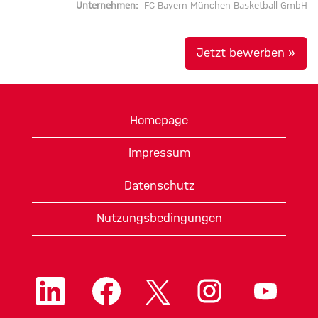
Unternehmen:
FC Bayern München Basketball GmbH
Jetzt bewerben »
Homepage
Impressum
Datenschutz
Nutzungsbedingungen
W
W
W
W
W
i
i
i
i
i
r
r
r
r
r