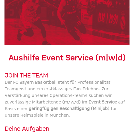
Aushilfe Event Service (m|w|d)
JOIN THE TEAM
Der FC Bayern Basketball steht für Professionalität,
Teamgeist und ein erstklassiges Fan-Erlebnis. Zur
Verstärkung unseres Operations-Teams suchen wir
zuverlässige Mitarbeitende (m/w/d) im
Event Service
auf
Basis einer
geringfügigen Beschäftigung (Minijob)
für
unsere Heimspiele in München.
Deine Aufgaben